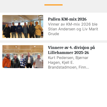
Pallen KM-mix 2026
Vinner av KM-mix 2026 ble
Stian Andersen og Liv Marit
Grude
Vinnere av 4. divisjon på
Lillehammer 2025-26
Kurt Pedersen, Bjørnar
Hagen, Kjell E.
Brandstadmoen, Finn
Brentebråten, Johny
Holmbakken (turn.leder)
Vinnere av 3. divisjon avd.
H 2025-26
Frode Johnstuen, Gisle
Bakken, Stine Holmøy, Kjell
G. Fyrun, Even Morken,
Johny Holmbakken